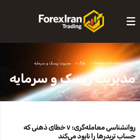
forexirantrading.com
>
بلاگ
>
مدیریت ریسک و سرمایه
مدیریت ریسک و سرمایه
روانشناسی معامله‌گری؛ ۷ خطای ذهنی که
حساب تریدرها را نابود می‌کند