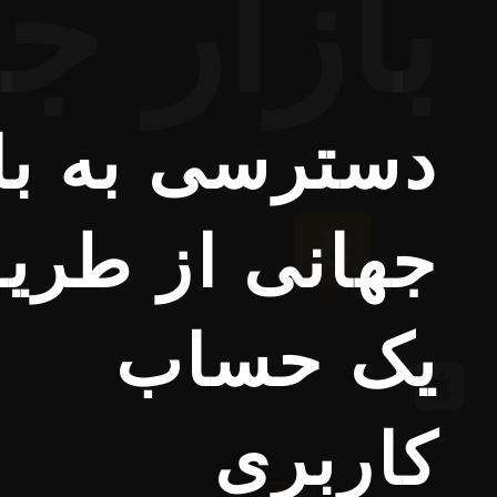
بازار ج
دسترسی به با
جهانی از طری
یک حساب
کاربری