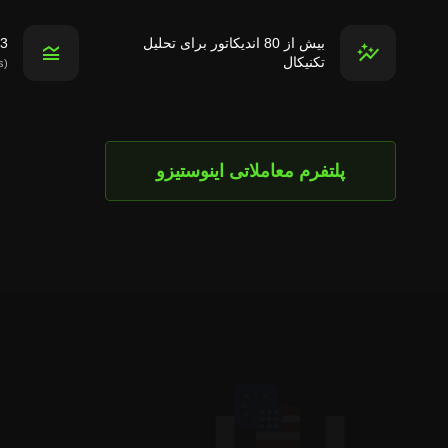
بیش از 80 اندیکاتور برای تحلیل
3 مقیاس قیمت برای تحلیل تکنیکا
تکنیکال
(linear, percentage, logarithmic scales)
پلتفرم معاملاتی اینوستیزو