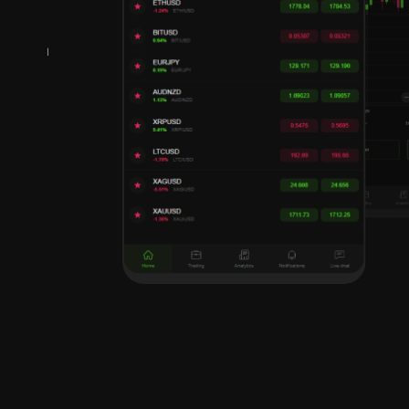
تر
با ا
محدو