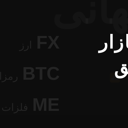
هانی
زار
FX
ارز
ق
BTC
رمزا
ME
فلزات