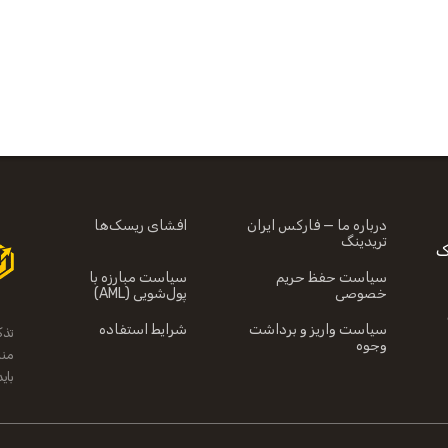
درباره ما — فارکس ایران
افشای ریسک‌ها
تریدینگ
CF خطرناک
سیاست حفظ حریم
سیاست مبارزه با
خصوصی
پول‌شویی (AML)
سیاست واریز و برداشت
شرایط استفاده
تذک
وجوه
منا
بای