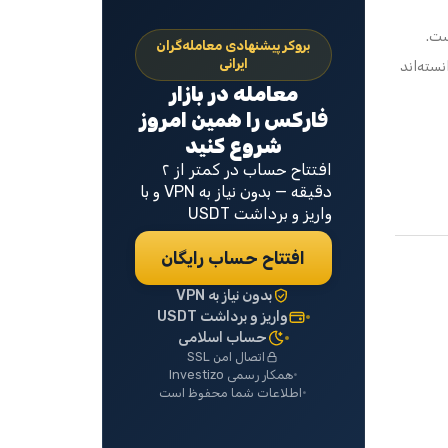
ست.
بروکر پیشنهادی معامله‌گران
ایرانی
سته‌اند
معامله در بازار
فارکس را همین امروز
شروع کنید
افتتاح حساب در کمتر از ۲
دقیقه — بدون نیاز به VPN و با
واریز و برداشت USDT
افتتاح حساب رایگان
بدون نیاز به VPN
واریز و برداشت USDT
حساب اسلامی
اتصال امن SSL
همکار رسمی Investizo
اطلاعات شما محفوظ است