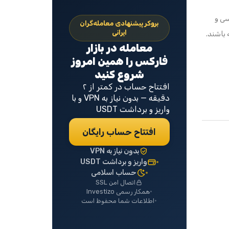
سی و
بروکر پیشنهادی معامله‌گران
ایرانی
 باشند.
معامله در بازار
فارکس را همین امروز
شروع کنید
افتتاح حساب در کمتر از ۲
دقیقه — بدون نیاز به VPN و با
واریز و برداشت USDT
افتتاح حساب رایگان
بدون نیاز به VPN
واریز و برداشت USDT
حساب اسلامی
اتصال امن SSL
همکار رسمی Investizo
اطلاعات شما محفوظ است