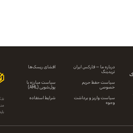
درباره ما — فارکس ایران
افشای ریسک‌ها
تریدینگ
CF خطرناک
سیاست حفظ حریم
سیاست مبارزه با
خصوصی
پول‌شویی (AML)
سیاست واریز و برداشت
شرایط استفاده
تذک
وجوه
منا
بای