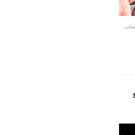
نتخاب
 و