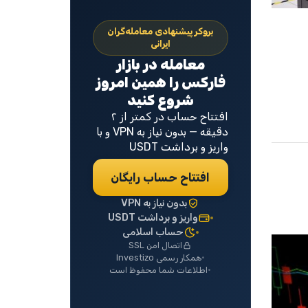
بروکر پیشنهادی معامله‌گران
ایرانی
معامله در بازار
فارکس را همین امروز
شروع کنید
افتتاح حساب در کمتر از ۲
دقیقه — بدون نیاز به VPN و با
واریز و برداشت USDT
افتتاح حساب رایگان
بدون نیاز به VPN
واریز و برداشت USDT
حساب اسلامی
اتصال امن SSL
همکار رسمی Investizo
اطلاعات شما محفوظ است