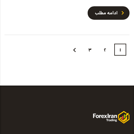
ادامه مطلب
۳
۲
۱