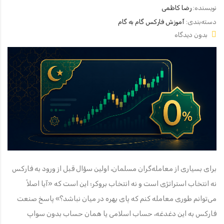
نویسنده:
رضا کاظمی
دسته‌بندی:
آموزش فارکس گام به گام
بدون دیدگاه
برای بسیاری از معامله‌گران مسلمان، اولین سؤال قبل از ورود به فارکس
نه انتخاب استراتژی است و نه انتخاب بروکر؛ این است که «آیا اصلاً
می‌توانم طوری معامله کنم که پای بهره در میان نباشد؟» پاسخ صنعت
فارکس به این دغدغه، حساب اسلامی یا همان حساب بدون سواپ