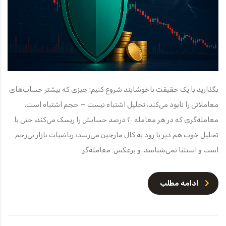
بگذارید با یک حقیقت ناخوشایند شروع کنیم: چیزی که بیشتر حساب‌های
معاملاتی را نابود می‌کند، تحلیل اشتباه نیست — حجم اشتباه است.
معامله‌گری که در هر معامله ۲۰ درصد حسابش را ریسک می‌کند، حتی با
تحلیل خوب هم دیر یا زود به کال مارجین می‌رسد؛ ریاضیات بازار بی‌رحم
است و استثنا نمی‌شناسد. و برعکس: معامله‌گر
ادامه مطلب