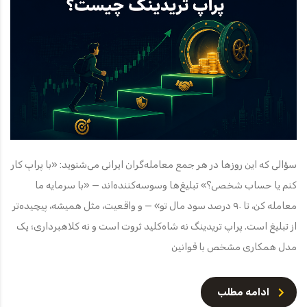
سؤالی که این روزها در هر جمع معامله‌گران ایرانی می‌شنوید: «با پراپ کار
کنم یا حساب شخصی؟» تبلیغ‌ها وسوسه‌کننده‌اند — «با سرمایه ما
معامله کن، تا ۹۰ درصد سود مال تو» — و واقعیت، مثل همیشه، پیچیده‌تر
از تبلیغ است. پراپ تریدینگ نه شاه‌کلید ثروت است و نه کلاهبرداری؛ یک
مدل همکاری مشخص با قوانین
ادامه مطلب