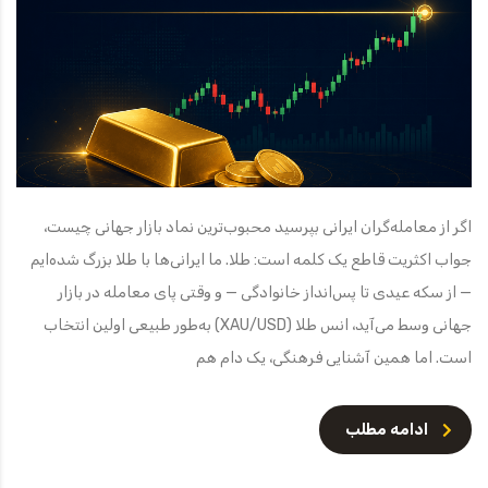
اگر از معامله‌گران ایرانی بپرسید محبوب‌ترین نماد بازار جهانی چیست،
جواب اکثریت قاطع یک کلمه است: طلا. ما ایرانی‌ها با طلا بزرگ شده‌ایم
— از سکه عیدی تا پس‌انداز خانوادگی — و وقتی پای معامله در بازار
جهانی وسط می‌آید، انس طلا (XAU/USD) به‌طور طبیعی اولین انتخاب
است. اما همین آشنایی فرهنگی، یک دام هم
ادامه مطلب