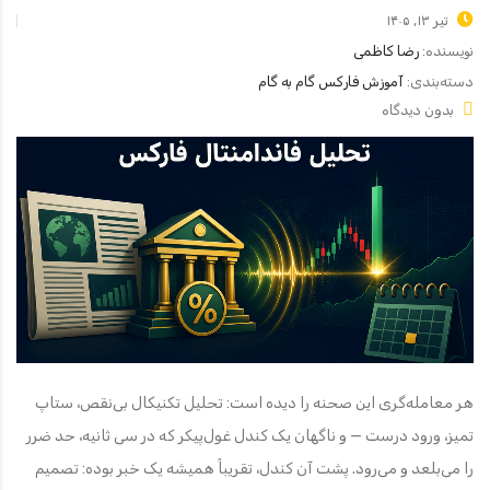
تیر ۱۳, ۱۴۰۵
نویسنده:
رضا کاظمی
دسته‌بندی:
آموزش فارکس گام به گام
بدون دیدگاه
هر معامله‌گری این صحنه را دیده است: تحلیل تکنیکال بی‌نقص، ستاپ
تمیز، ورود درست — و ناگهان یک کندل غول‌پیکر که در سی ثانیه، حد ضرر
را می‌بلعد و می‌رود. پشت آن کندل، تقریباً همیشه یک خبر بوده: تصمیم