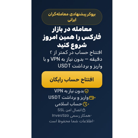
بروکر پیشنهادی معامله‌گران
ایرانی
معامله در بازار
فارکس را همین امروز
شروع کنید
افتتاح حساب در کمتر از ۲
دقیقه — بدون نیاز به VPN و با
واریز و برداشت USDT
افتتاح حساب رایگان
بدون نیاز به VPN
واریز و برداشت USDT
حساب اسلامی
اتصال امن SSL
همکار رسمی Investizo
اطلاعات شما محفوظ است