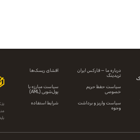
درباره ما — فارکس ایران
افشای ریسک‌ها
تریدینگ
CF خطرناک
سیاست حفظ حریم
سیاست مبارزه با
خصوصی
پول‌شویی (AML)
سیاست واریز و برداشت
شرایط استفاده
تذک
وجوه
منا
بای