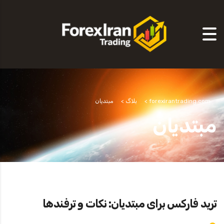
forexirantrading.com
>
بلاگ
>
مبتدیان
مبتدیان
ترید فارکس برای مبتدیان: نکات و ترفندها