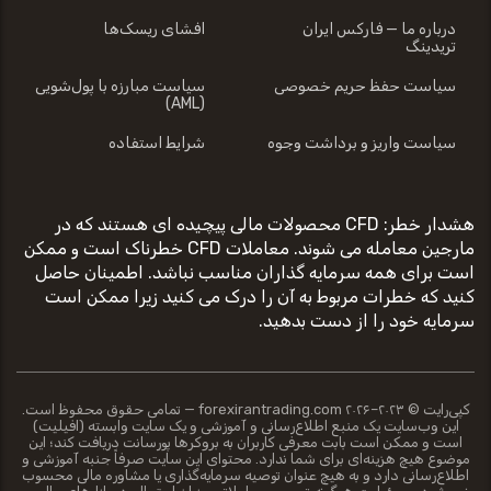
درباره ما — فارکس ایران
افشای ریسک‌ها
تریدینگ
سیاست حفظ حریم خصوصی
سیاست مبارزه با پول‌شویی
(AML)
سیاست واریز و برداشت وجوه
شرایط استفاده
هشدار خطر: CFD محصولات مالی پیچیده ای هستند که در
مارجین معامله می شوند. معاملات CFD خطرناک است و ممکن
است برای همه سرمایه گذاران مناسب نباشد. اطمینان حاصل
کنید که خطرات مربوط به آن را درک می کنید زیرا ممکن است
سرمایه خود را از دست بدهید.
کپی‌رایت © ۲۰۲۳–۲۰۲۶ forexirantrading.com — تمامی حقوق محفوظ است.
این وب‌سایت یک منبع اطلاع‌رسانی و آموزشی و یک سایت وابسته (افیلیت)
است و ممکن است بابت معرفی کاربران به بروکرها پورسانت دریافت کند؛ این
موضوع هیچ هزینه‌ای برای شما ندارد. محتوای این سایت صرفاً جنبه آموزشی و
اطلاع‌رسانی دارد و به هیچ عنوان توصیه سرمایه‌گذاری یا مشاوره مالی محسوب