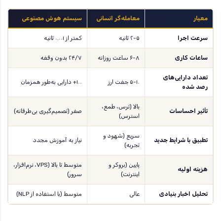
معیار
معامله‌گر انسانی
سیستم هوش مصنوعی
سرعت اجرا
۲-۵ ثانیه
کمتر از ۰.۰۰۱ ثانیه
ساعات کاری
۶-۸ ساعت روزانه
۲۴/۷ بدون وقفه
تعداد دارایی‌های
۵-۱۰ جفت ارز
۱۰۰+ دارایی به‌طور همزمان
رصد شده
بالا (ترس، طمع،
تأثیر احساسات
صفر (تصمیم‌گیری بی‌طرفانه)
استرس)
سریع (شهود و
تطبیق با شرایط جدید
نیاز به آموزش مجدد
تجربه)
پایین (بروکر و
متوسط تا بالا (VPS، نرم‌افزار،
هزینه اولیه
اینترنت)
سرور)
تحلیل اخبار بنیادی
عالی
متوسط (با استفاده از NLP)