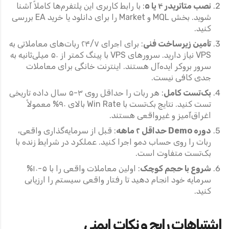
نصب متاتریدر ۴ یا ۵
: با رابط کاربری این پلتفرم‌ها کاملاً آشنا
شوید. بخش MQL و Market را برای دانلود یا خرید EA بررسی
کنید.
تأمین زیرساخت فنی
: برای اجرای ۲۴/۷ ربات‌های معاملاتی به
VPS نیاز دارید. سرورهای VPS با پینگ کمتر از ۵۰ میلی‌ثانیه به
سرور بروکر ایده‌آل هستند. اینترنت خانگی برای معاملات
جدی کافی نیست.
بک‌تست کامل
: هر ربات را حداقل روی ۳-۵ سال داده تاریخی
تست کنید. نتایج بک‌تست با Win Rate بالای ۹۰% معمولاً
اغراق‌آمیز و غیرواقعی هستند.
دوره Demo حداقل ۲ ماهه
: قبل از سرمایه‌گذاری واقعی،
ربات را روی حساب دمو اجرا کنید. عملکرد در شرایط زنده با
بک‌تست متفاوت است.
شروع با حجم کوچک
: اولین معاملات واقعی را با ۵-۱۰%
سرمایه خود انجام دهید تا رفتار واقعی سیستم را ارزیابی
کنید.
اشتباهات رایج و نکات ایمنی