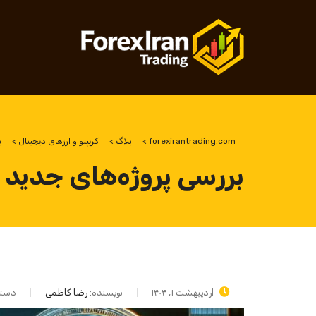
forexirantrading.com
>
بلاگ
>
کریپتو و ارزهای دیجیتال
>
ب
بررسی پروژه‌های جدید ک
اردیبهشت ۱, ۱۴۰۴
نویسنده:
رضا کاظمی
دسته