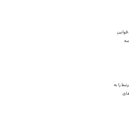
قوانین
صه
بط را به
های