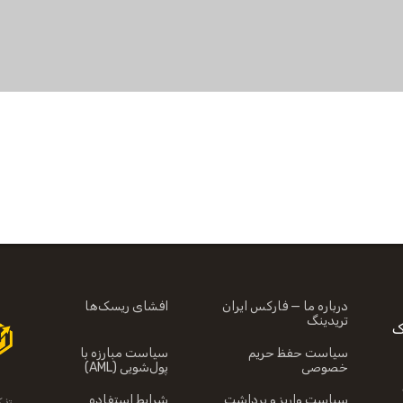
درباره ما — فارکس ایران
افشای ریسک‌ها
تریدینگ
CF خطرناک
سیاست حفظ حریم
سیاست مبارزه با
خصوصی
پول‌شویی (AML)
سیاست واریز و برداشت
شرایط استفاده
تذک