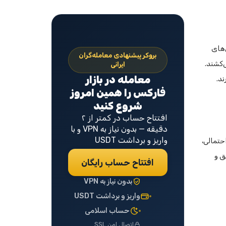
‌های
بروکر پیشنهادی معامله‌گران
‌کشند.
ایرانی
معامله در بازار
ند.
فارکس را همین امروز
شروع کنید
افتتاح حساب در کمتر از ۲
دقیقه — بدون نیاز به VPN و با
واریز و برداشت USDT
حتمالی،
ق و
افتتاح حساب رایگان
بدون نیاز به VPN
واریز و برداشت USDT
حساب اسلامی
اتصال امن SSL