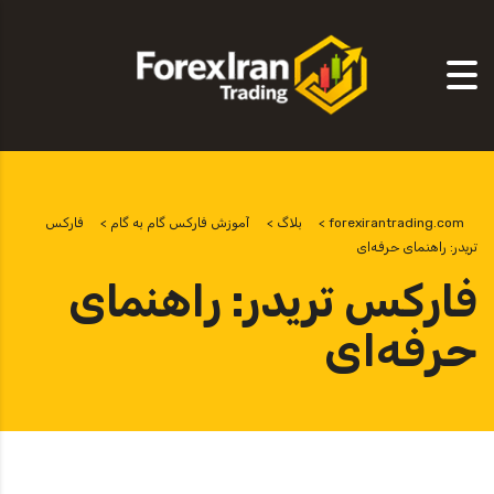
forexirantrading.com
>
بلاگ
>
آموزش فارکس گام به گام
>
فارکس
تریدر: راهنمای حرفه‌ای
فارکس تریدر: راهنمای
حرفه‌ای