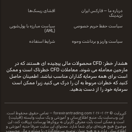
درباره ما — فارکس ایران
افشای ریسک‌ها
تریدینگ
سیاست حفظ حریم خصوصی
سیاست مبارزه با پول‌شویی
(AML)
سیاست واریز و برداشت وجوه
شرایط استفاده
هشدار خطر: CFD محصولات مالی پیچیده ای هستند که در
مارجین معامله می شوند. معاملات CFD خطرناک است و ممکن
است برای همه سرمایه گذاران مناسب نباشد. اطمینان حاصل
کنید که خطرات مربوط به آن را درک می کنید زیرا ممکن است
سرمایه خود را از دست بدهید.
کپی‌رایت © ۲۰۲۳–۲۰۲۶ forexirantrading.com — تمامی حقوق محفوظ است.
این وب‌سایت یک منبع اطلاع‌رسانی و آموزشی و یک سایت وابسته (افیلیت)
است و ممکن است بابت معرفی کاربران به بروکرها پورسانت دریافت کند؛ این
موضوع هیچ هزینه‌ای برای شما ندارد. محتوای این سایت صرفاً جنبه آموزشی و
اطلاع‌رسانی دارد و به هیچ عنوان توصیه سرمایه‌گذاری یا مشاوره مالی محسوب