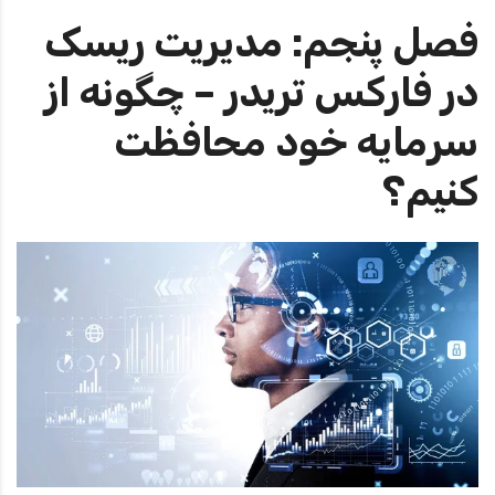
فصل پنجم: مدیریت ریسک
در فارکس تریدر – چگونه از
سرمایه خود محافظت
کنیم؟