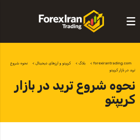
forexirantrading.com
>
بلاگ
>
کریپتو و ارزهای دیجیتال
>
نحوه شروع
ترید در بازار کریپتو
نحوه شروع ترید در بازار
کریپتو