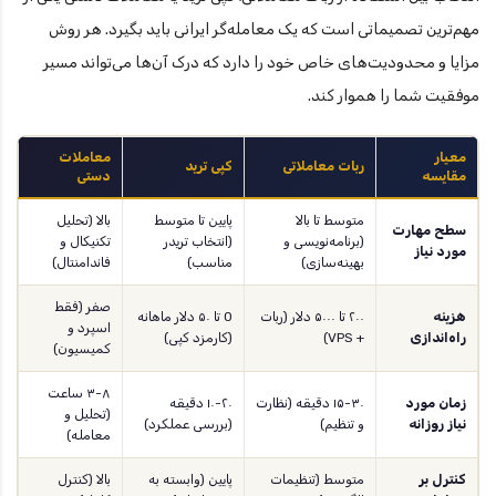
مهم‌ترین تصمیماتی است که یک معامله‌گر ایرانی باید بگیرد. هر روش
مزایا و محدودیت‌های خاص خود را دارد که درک آن‌ها می‌تواند مسیر
موفقیت شما را هموار کند.
معیار
معاملات
ربات معاملاتی
کپی ترید
مقایسه
دستی
متوسط تا بالا
پایین تا متوسط
بالا (تحلیل
سطح مهارت
(برنامه‌نویسی و
(انتخاب تریدر
تکنیکال و
مورد نیاز
بهینه‌سازی)
مناسب)
فاندامنتال)
صفر (فقط
هزینه
۲۰۰ تا ۵۰۰۰ دلار (ربات
0 تا ۵۰ دلار ماهانه
اسپرد و
راه‌اندازی
+ VPS)
(کارمزد کپی)
کمیسیون)
۳-۸ ساعت
زمان مورد
۱۵-۳۰ دقیقه (نظارت
۱۰-۲۰ دقیقه
(تحلیل و
نیاز روزانه
و تنظیم)
(بررسی عملکرد)
معامله)
کنترل بر
متوسط (تنظیمات
پایین (وابسته به
بالا (کنترل