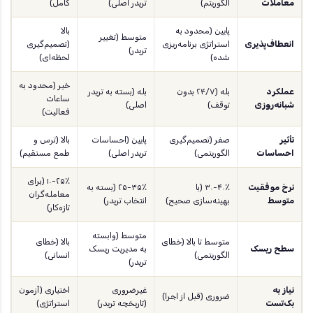
معاملات
الگوریتم)
تریدر اصلی)
کامل)
پایین (محدود به
بالا
متوسط (تغییر
انعطاف‌پذیری
استراتژی برنامه‌ریزی
(تصمیم‌گیری
تریدر)
شده)
لحظه‌ای)
خیر (محدود به
عملکرد
بله (۲۴/۷ بدون
بله (بسته به تریدر
ساعات
شبانه‌روزی
توقف)
اصلی)
فعالیت)
تأثیر
صفر (تصمیم‌گیری
پایین (احساسات
بالا (ترس و
احساسات
الگوریتمی)
تریدر اصلی)
طمع مستقیم)
۱۰-۲۵٪ (برای
نرخ موفقیت
۳۰-۴۰٪ (با
۲۵-۳۵٪ (بسته به
معامله‌گران
متوسط
بهینه‌سازی صحیح)
انتخاب تریدر)
تازه‌کار)
متوسط (وابسته
متوسط تا بالا (خطای
بالا (خطای
سطح ریسک
به مدیریت ریسک
الگوریتمی)
انسانی)
تریدر)
نیاز به
غیرضروری
اختیاری (آزمون
ضروری (قبل از اجرا)
بک‌تست
(تاریخچه تریدر)
استراتژی)